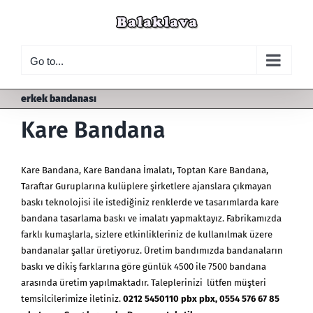
Skip
to
content
Go to...
erkek bandanası
Kare Bandana
Kare Bandana
,
Kare Bandana İmalatı
, Toptan Kare Bandana,
Taraftar Guruplarına kulüplere şirketlere ajanslara çıkmayan
baskı teknolojisi ile istediğiniz renklerde ve tasarımlarda kare
bandana tasarlama baskı ve imalatı yapmaktayız. Fabrikamızda
farklı kumaşlarla, sizlere etkinlikleriniz de kullanılmak üzere
bandanalar şallar üretiyoruz. Üretim bandımızda
bandanaların
baskı ve dikiş farklarına göre günlük 4500 ile 7500 bandana
arasında üretim yapılmaktadır. Taleplerinizi lütfen müşteri
temsilcilerimize iletiniz.
0212 5450110 pbx pbx, 0554 576 67 85