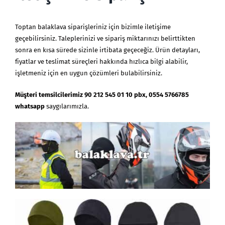
Toptan balaklava siparişleriniz için bizimle iletişime
geçebilirsiniz. Taleplerinizi ve sipariş miktarınızı belirttikten
sonra en kısa sürede sizinle irtibata geçeceğiz. Ürün detayları,
fiyatlar ve teslimat süreçleri hakkında hızlıca bilgi alabilir,
işletmeniz için en uygun çözümleri bulabilirsiniz.
Müşteri temsilcilerimiz 90 212 545 01 10 pbx, 0554 5766785
whatsapp
saygılarımızla.