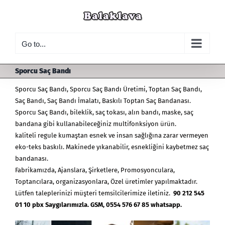
Skip
to
content
Go to...
Sporcu Saç Bandı
Sporcu Saç Bandı
,
Sporcu Saç Bandı Üretimi
,
Toptan Saç Bandı
,
Saç Bandı, Saç Bandı İmalatı, Baskılı Toptan Saç Bandanası.
Sporcu Saç Bandı, bileklik, saç tokası, alın bandı, maske, saç
bandana gibi kullanabileceğiniz multifonksiyon ürün.
kaliteli regule kumaştan esnek ve insan sağlığına zarar vermeyen
eko-teks baskılı. Makinede yıkanabilir, esnekliğini kaybetmez saç
bandanası.
Fabrikamızda, Ajanslara, Şirketlere, Promosyonculara,
Toptancılara, organizasyonlara, Özel üretimler yapılmaktadır.
Lütfen taleplerinizi müşteri temsilcilerimize iletiniz.
90 212 545
01 10 pbx Saygılarımızla. GSM, 0554 576 67 85 whatsapp.