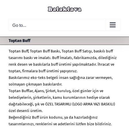
Skip
to
content
Go to...
Toptan Buff
Toptan Buff
, Toptan Buff Baskı, Toptan Buff Satışı,
baskılı buff
tasarımı baskı ve imalatı.
Buff İmalatı
, Fabrikamızda, dilediğiniz
renk desen ve baskılarla buff üretimi yapılmaktadır. İhracat ve
toptan, firmalara buff üretimi yapıyoruz.
Baskılarımız eko-teks belgeli insan sağlığına zarar vermeyen,
solmayan çıkmayan baskılardır.
Toptan Bufflar, Ajans, Şirket, kuruluş, özel günler için ve
belediyelerin, şirketlerin, kamu kurumlarının hediye olarak
dağıtabileceği, şık ve ÖZEL TASARIMLI (LOGO ARMA YAZI BASKILI)
özel desenli üretim.
Beğendiğiniz Buff ürün kodunu, ya da hazırladığınız
tasarımlarınızı, renklerini ve adetlerini lütfen bize bildiriniz.