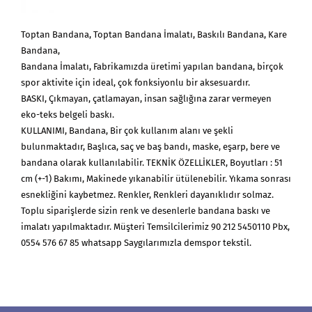
Toptan Bandana, Toptan Bandana İmalatı, Baskılı Bandana, Kare
Bandana,
Bandana İmalatı, Fabrikamızda üretimi yapılan bandana, birçok
spor aktivite için ideal, çok fonksiyonlu bir aksesuardır.
BASKI, Çıkmayan, çatlamayan, insan sağlığına zarar vermeyen
eko-teks belgeli baskı.
KULLANIMI, Bandana, Bir çok kullanım alanı ve şekli
bulunmaktadır, Başlıca, saç ve baş bandı, maske, eşarp, bere ve
bandana olarak kullanılabilir. TEKNİK ÖZELLİKLER, Boyutları : 51
cm (+-1) Bakımı, Makinede yıkanabilir ütülenebilir. Yıkama sonrası
esnekliğini kaybetmez. Renkler, Renkleri dayanıklıdır solmaz.
Toplu siparişlerde sizin renk ve desenlerle bandana baskı ve
imalatı yapılmaktadır. Müşteri Temsilcilerimiz 90 212 5450110 Pbx,
0554 576 67 85 whatsapp Saygılarımızla demspor tekstil.