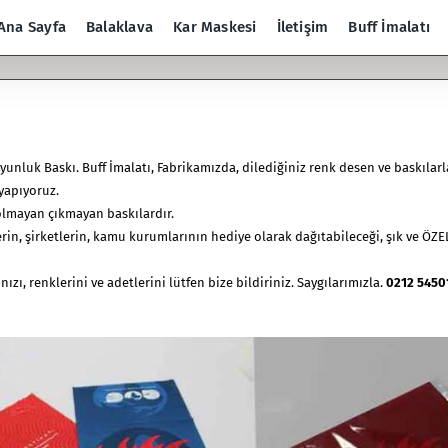
Ana Sayfa
Balaklava
Kar Maskesi
İletişim
Buff İmalatı
oyunluk Baskı.
Buff İmalatı
, Fabrikamızda, dilediğiniz renk desen ve baskılarl
 yapıyoruz.
solmayan çıkmayan baskılardır.
lerin, şirketlerin, kamu kurumlarının hediye olarak dağıtabileceği, şık ve ÖZE
zı, renklerini ve adetlerini lütfen bize bildiriniz. Saygılarımızla.
0212 5450