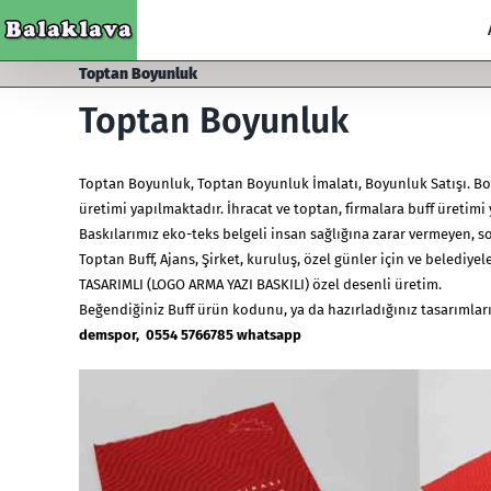
Skip
to
content
Toptan Boyunluk
Toptan Boyunluk
Toptan Boyunluk
,
Toptan Boyunluk İmalatı
, Boyunluk Satışı. B
üretimi yapılmaktadır. İhracat ve toptan, firmalara buff üretimi
Baskılarımız eko-teks belgeli insan sağlığına zarar vermeyen, 
Toptan Buff, Ajans, Şirket, kuruluş, özel günler için ve belediye
TASARIMLI (LOGO ARMA YAZI BASKILI) özel desenli üretim.
Beğendiğiniz Buff ürün kodunu, ya da hazırladığınız tasarımlarını
demspor, 0554 5766785 whatsapp