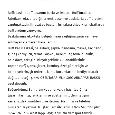
Buff; baskılı buff tasarımı baskı ve imalatı. Buff İmalatı,
Fabrikamızda, dilediğiniz renk desen ve baskılarla buff üretimi
yapılmaktadır. İhracat ve toptan, firmalara diledikleri ebatlarda
buff üretimi yapıyoruz.
Baskılarımız eko-teks belgeli insan sağlığına zarar vermeyen,
solmayan çıkmayan baskılardır.
Buff, kar maskesi, balaklava, şapka, bandana, maske, saç bandı,
güneş koruyucu, termal kaşkol, bere, fular, toka, bileklik,
balaklava, atkı gibi birçok şekilde kullanabilirsiniz.
Toptan Buff, Ajans, Şirket, kuruluş, özel günler için ve
belediyelerin, şirketlerin, kamu kurumlarının hediye olarak
dağıtabileceği, şık ve ÖZEL TASARIMLI (LOGO ARMA YAZI BASKILI)
özel desenli.
Beğendiğiniz Buff ürün kodunu, ya da hazırladığınız
tasarımlarınızı, renklerini ve adetlerini lütfen iletişim
sayfamızdaki mailden bize iletiniz. Mailinizi ve telefon
numaranızı yazınız. Müşteri Temsilcilerimiz 0212 5450110 pbx,
0554 576 67 85 whatsapp Saygılarımızla demspor tekstil