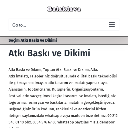
Skip
to
content
Go to...
Seçim Atkı Baskı ve Dikimi
Atkı Baskı ve Dikimi
Atkı Baskı ve Dikimi
,
Toptan Atkı Baskı ve Dikimi
,
Atkı
.
Atkı İmalatı, Talepleriniz doğrultusunda dijital baskı teknolojisi
ile çıkmayan solmayan atkı tasarım ve imalatı yapmaktayız.
Ajansların, Toptancıların, Kulüplerin, Organizasyonların,
Festivallerin vazgeçilmezi kaşkol tasarımı ve imalatı, istediğiniz
logo arma, resim yazı ve baskılarla imalatını gerçekleştiriyoruz.
Beğendiğiniz ürün kodunu, renklerini ve adetlerini lütfen
iletişim sayfamızdaki whatsapp veya mailden bize iletiniz. 90 212
545 01 10 pbx, 0554 576 67 85 whatsapp Saygılarımızla demspor