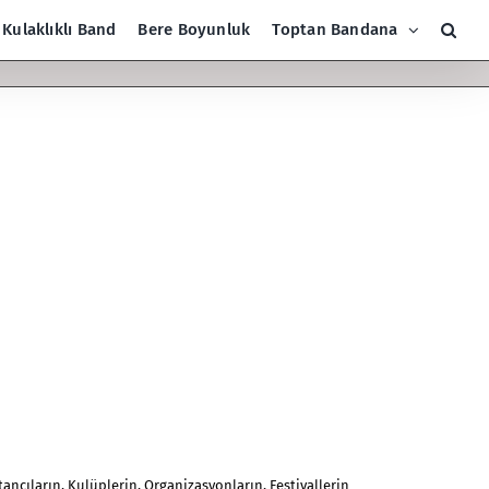
Kulaklıklı Band
Bere Boyunluk
Toptan Bandana
tancıların, Kulüplerin, Organizasyonların, Festivallerin