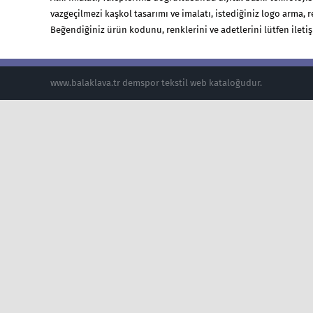
vazgeçilmezi kaşkol tasarımı ve imalatı, istediğiniz logo arma, r
Beğendiğiniz ürün kodunu, renklerini ve adetlerini lütfen ileti
www.balaklava.tr demspor tekstil web kataloğudur.