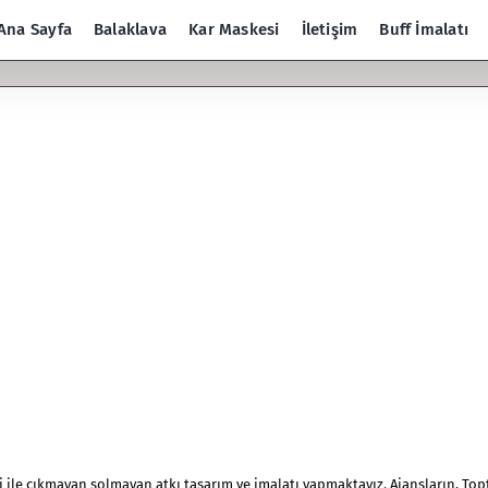
Ana Sayfa
Balaklava
Kar Maskesi
İletişim
Buff İmalatı
si ile çıkmayan solmayan atkı tasarım ve imalatı yapmaktayız. Ajansların, Top