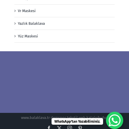
Vr Maskesi
Yazlık Balaklava
Yüz Maskesi
www.balaklava.tr demspor tekstil web kataloğudur.
WhatsApp'tan Yazabilirsiniz.
Facebook
X
Instagram
Pinterest