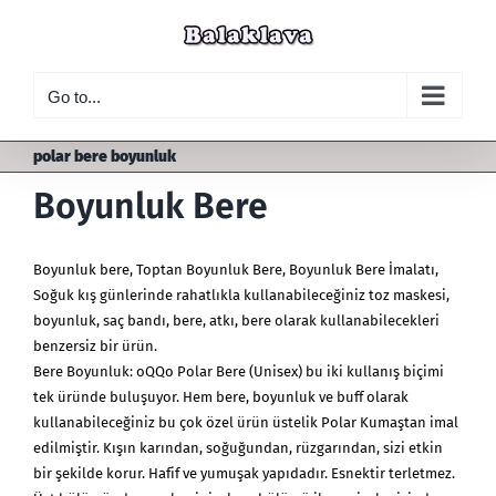
Skip
to
content
Go to...
polar bere boyunluk
Boyunluk Bere
Boyunluk bere
, Toptan Boyunluk Bere, Boyunluk Bere İmalatı,
Soğuk kış günlerinde rahatlıkla kullanabileceğiniz toz maskesi,
boyunluk, saç bandı, bere, atkı,
bere
olarak kullanabilecekleri
benzersiz bir ürün.
Bere Boyunluk: oQQo Polar Bere (Unisex) bu iki kullanış biçimi
tek üründe buluşuyor. Hem bere,
boyunluk
ve buff olarak
kullanabileceğiniz bu çok özel ürün üstelik Polar Kumaştan imal
edilmiştir. Kışın karından, soğuğundan, rüzgarından, sizi etkin
bir şekilde korur. Hafif ve yumuşak yapıdadır. Esnektir terletmez.