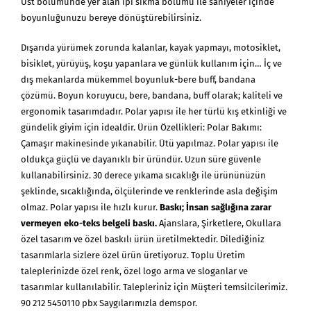
Üst bölümünde yer alan ipi sıkma bölümü ile saniyeler içinde
boyunluğunuzu bereye dönüştürebilirsiniz.
Dışarıda yürümek zorunda kalanlar, kayak yapmayı, motosiklet,
bisiklet, yürüyüş, koşu yapanlara ve günlük kullanım için… İç ve
dış mekanlarda mükemmel boyunluk-bere buff, bandana
çözümü. Boyun koruyucu, bere, bandana, buff olarak; kaliteli ve
ergonomik tasarımdadır. Polar yapısı ile her türlü kış etkinliği ve
gündelik giyim için idealdir. Ürün Özellikleri: Polar Bakımı:
Çamaşır makinesinde yıkanabilir. Ütü yapılmaz. Polar yapısı ile
oldukça güçlü ve dayanıklı bir üründür. Uzun süre güvenle
kullanabilirsiniz. 30 derece yıkama sıcaklığı ile ürününüzün
şeklinde, sıcaklığında, ölçülerinde ve renklerinde asla değişim
olmaz. Polar yapısı ile hızlı kurur.
Baskı; İnsan sağlığına zarar
vermeyen eko-teks belgeli baskı.
Ajanslara, Şirketlere, Okullara
özel tasarım ve özel baskılı ürün üretilmektedir. Dilediğiniz
tasarımlarla sizlere özel ürün üretiyoruz. Toplu Üretim
taleplerinizde özel renk, özel logo arma ve sloganlar ve
tasarımlar kullanılabilir. Talepleriniz için Müşteri temsilcilerimiz.
90 212 5450110 pbx Saygılarımızla demspor.