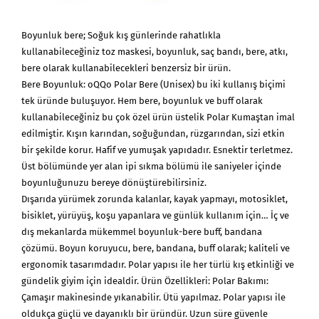
Boyunluk bere; Soğuk kış günlerinde rahatlıkla
kullanabileceğiniz toz maskesi, boyunluk, saç bandı, bere, atkı,
bere olarak kullanabilecekleri benzersiz bir ürün.
Bere Boyunluk: oQQo Polar Bere (Unisex) bu iki kullanış biçimi
tek üründe buluşuyor. Hem bere, boyunluk ve buff olarak
kullanabileceğiniz bu çok özel ürün üstelik Polar Kumaştan imal
edilmiştir. Kışın karından, soğuğundan, rüzgarından, sizi etkin
bir şekilde korur. Hafif ve yumuşak yapıdadır. Esnektir terletmez.
Üst bölümünde yer alan ipi sıkma bölümü ile saniyeler içinde
boyunluğunuzu bereye dönüştürebilirsiniz.
Dışarıda yürümek zorunda kalanlar, kayak yapmayı, motosiklet,
bisiklet, yürüyüş, koşu yapanlara ve günlük kullanım için… İç ve
dış mekanlarda mükemmel boyunluk-bere buff, bandana
çözümü. Boyun koruyucu, bere, bandana, buff olarak; kaliteli ve
ergonomik tasarımdadır. Polar yapısı ile her türlü kış etkinliği ve
gündelik giyim için idealdir. Ürün Özellikleri: Polar Bakımı:
Çamaşır makinesinde yıkanabilir. Ütü yapılmaz. Polar yapısı ile
oldukça güçlü ve dayanıklı bir üründür. Uzun süre güvenle