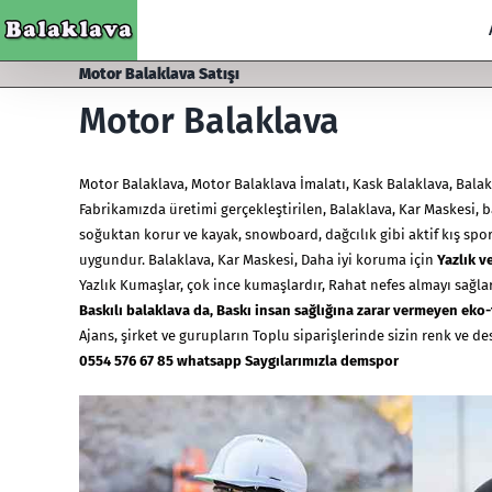
Skip
to
content
Motor Balaklava Satışı
Motor Balaklava
Motor Balaklava
,
Motor Balaklava İmalatı
, Kask Balaklava, Balak
Fabrikamızda üretimi gerçekleştirilen, Balaklava,
Kar Maskesi
, 
soğuktan korur ve kayak, snowboard, dağcılık gibi aktif kış spor
uygundur. Balaklava, Kar Maskesi, Daha iyi koruma için
Yazlık ve
Yazlık Kumaşlar, çok ince kumaşlardır, Rahat nefes almayı sağlar
Baskılı
balaklava
da, Baskı insan sağlığına zarar vermeyen eko-
Ajans, şirket ve gurupların Toplu siparişlerinde sizin renk ve d
0554 576 67 85 whatsapp Saygılarımızla demspor