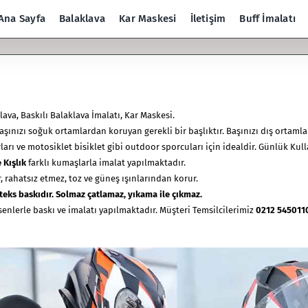
Ana Sayfa
Balaklava
Kar Maskesi
İletişim
Buff İmalatı
lava, Baskılı Balaklava İmalatı, Kar Maskesi.
başınızı soğuk ortamlardan koruyan gerekli bir başlıktır. Başınızı dış ortaml
ları ve motosiklet bisiklet gibi outdoor sporcuları için idealdir. Günlük Ku
 Kışlık
farklı kumaşlarla imalat yapılmaktadır.
, rahatsız etmez, toz ve güneş ışınlarından korur.
teks baskıdır. Solmaz çatlamaz,
yıkama ile çıkmaz.
esenlerle baskı ve imalatı yapılmaktadır. Müşteri Temsilcilerimiz
0212 545011