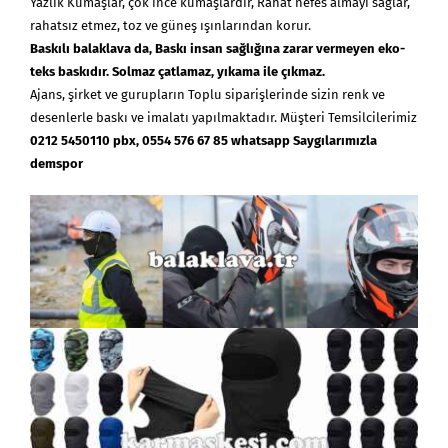
Yazlık Kumaşlar, çok ince kumaşlardır, Rahat nefes almayı sağlar,
rahatsız etmez, toz ve güneş ışınlarından korur.
Baskılı
balaklava
da, Baskı insan sağlığına zarar vermeyen eko-
teks baskıdır. Solmaz çatlamaz,
yıkama ile çıkmaz.
Ajans, şirket ve gurupların Toplu siparişlerinde sizin renk ve
desenlerle baskı ve imalatı yapılmaktadır. Müşteri Temsilcilerimiz
0212 5450110 pbx, 0554 576 67 85 whatsapp Saygılarımızla
demspor