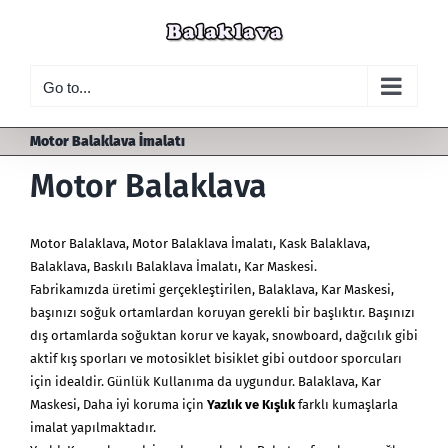
Skip
to
content
Go to...
Motor Balaklava İmalatı
Motor Balaklava
Motor Balaklava
,
Motor Balaklava İmalatı
, Kask Balaklava,
Balaklava, Baskılı Balaklava İmalatı, Kar Maskesi.
Fabrikamızda üretimi gerçekleştirilen, Balaklava,
Kar Maskesi
,
başınızı soğuk ortamlardan koruyan gerekli bir başlıktır. Başınızı
dış ortamlarda soğuktan korur ve kayak, snowboard, dağcılık gibi
aktif kış sporları ve motosiklet bisiklet gibi outdoor sporcuları
için idealdir. Günlük Kullanıma da uygundur. Balaklava, Kar
Maskesi, Daha iyi koruma için
Yazlık ve Kışlık
farklı kumaşlarla
imalat yapılmaktadır.