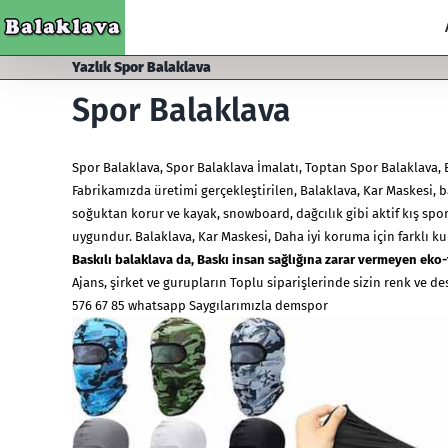
Skip
to
content
Yazlık Spor Balaklava
Spor Balaklava
Spor Balaklava
,
Spor Balaklava İmalatı
, Toptan Spor Balaklava, 
Fabrikamızda üretimi gerçekleştirilen, Balaklava,
Kar Maskesi
, 
soğuktan korur ve kayak, snowboard, dağcılık gibi aktif kış spor
uygundur. Balaklava, Kar Maskesi, Daha iyi koruma için farklı k
Baskılı
balaklava
da, Baskı insan sağlığına zarar vermeyen eko-
Ajans, şirket ve gurupların Toplu siparişlerinde sizin renk ve d
576 67 85 whatsapp Saygılarımızla demspor