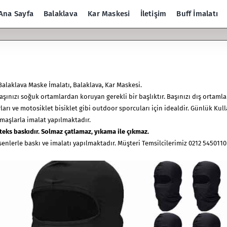
Ana Sayfa
Balaklava
Kar Maskesi
İletişim
Buff İmalatı
Balaklava Maske İmalatı, Balaklava, Kar Maskesi.
başınızı soğuk ortamlardan koruyan gerekli bir başlıktır. Başınızı dış ortaml
ları ve motosiklet bisiklet gibi outdoor sporcuları için idealdir. Günlük Ku
umaşlarla imalat yapılmaktadır.
teks baskıdır. Solmaz çatlamaz,
yıkama ile çıkmaz.
esenlerle baskı ve imalatı yapılmaktadır. Müşteri Temsilcilerimiz 0212 5450110