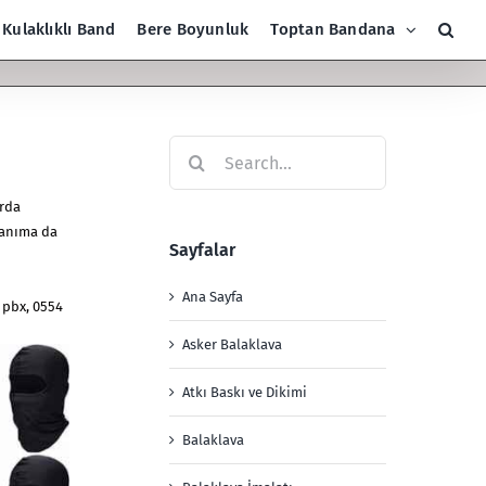
Kulaklıklı Band
Bere Boyunluk
Toptan Bandana
Search
for:
arda
llanıma da
Sayfalar
Ana Sayfa
 pbx, 0554
Asker Balaklava
Atkı Baskı ve Dikimi
Balaklava