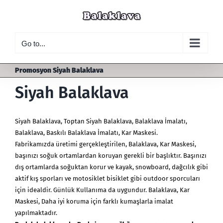
Skip
to
content
Go to...
Promosyon Siyah Balaklava
Siyah Balaklava
Siyah Balaklava
,
Toptan Siyah Balaklava
, Balaklava İmalatı,
Balaklava, Baskılı Balaklava İmalatı, Kar Maskesi.
Fabrikamızda üretimi gerçekleştirilen, Balaklava,
Kar Maskesi
,
başınızı soğuk ortamlardan koruyan gerekli bir başlıktır. Başınızı
dış ortamlarda soğuktan korur ve kayak, snowboard, dağcılık gibi
aktif kış sporları ve motosiklet bisiklet gibi outdoor sporcuları
için idealdir. Günlük Kullanıma da uygundur. Balaklava, Kar
Maskesi, Daha iyi koruma için farklı kumaşlarla imalat
yapılmaktadır.