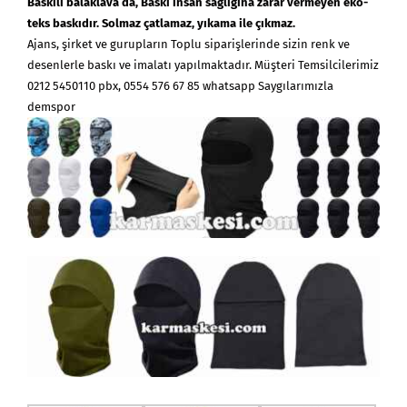
Baskılı
balaklava
da, Baskı insan sağlığına zarar vermeyen eko-
teks baskıdır. Solmaz çatlamaz,
yıkama ile çıkmaz.
Ajans, şirket ve gurupların Toplu siparişlerinde sizin renk ve
desenlerle baskı ve imalatı yapılmaktadır. Müşteri Temsilcilerimiz
0212 5450110 pbx, 0554 576 67 85 whatsapp Saygılarımızla
demspor