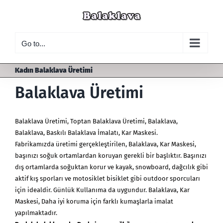
Skip
to
content
Go to...
Kadın Balaklava Üretimi
Balaklava Üretimi
Balaklava Üretimi
,
Toptan Balaklava Üretimi
, Balaklava,
Balaklava, Baskılı Balaklava İmalatı, Kar Maskesi.
Fabrikamızda üretimi gerçekleştirilen, Balaklava,
Kar Maskesi
,
başınızı soğuk ortamlardan koruyan gerekli bir başlıktır. Başınızı
dış ortamlarda soğuktan korur ve kayak, snowboard, dağcılık gibi
aktif kış sporları ve motosiklet bisiklet gibi outdoor sporcuları
için idealdir. Günlük Kullanıma da uygundur. Balaklava, Kar
Maskesi, Daha iyi koruma için farklı kumaşlarla imalat
yapılmaktadır.