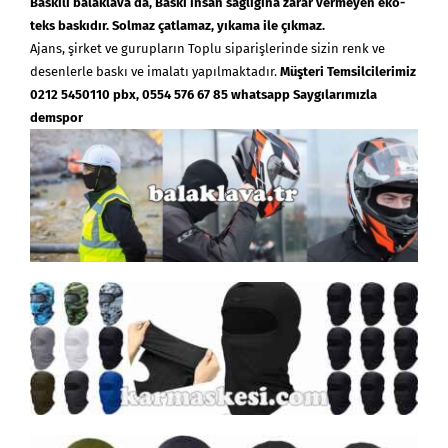
Baskılı
balaklava
da, Baskı insan sağlığına zarar vermeyen eko-
teks baskıdır. Solmaz çatlamaz,
yıkama ile çıkmaz.
Ajans, şirket ve gurupların Toplu siparişlerinde sizin renk ve
desenlerle baskı ve imalatı yapılmaktadır.
Müşteri Temsilcilerimiz
0212 5450110 pbx, 0554 576 67 85 whatsapp Saygılarımızla
demspor