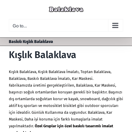
Skip
to
content
Go to...
Baskılı Kışlık Balaklava
Kışlık Balaklava
Kışlık Balaklava
,
Kışlık Balaklava İmalatı
, Toptan Balaklava,
Balaklava, Baskılı Balaklava İmalatı, Kar Maskesi.
Fabrikamızda üretimi gerçekleştirilen, Balaklava,
Kar Maskesi
,
başınızı soğuk ortamlardan koruyan gerekli bir başlıktır. Başınızı
dış ortamlarda soğuktan korur ve kayak, snowboard, dağcılık gibi
aktif kış sporları ve motosiklet bisiklet gibi outdoor sporcuları
için idealdir. Günlük Kullanıma da uygundur. Balaklava, Kar
Maskesi, Daha iyi koruma için farklı kumaşlarla imalat
yapılmaktadır.
Özel Gruplar için özel baskılı tasarımlı imalat