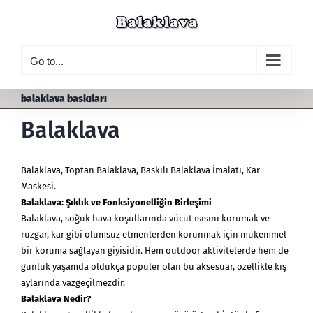
Skip
to
content
Go to...
balaklava baskıları
Balaklava
Balaklava
,
Toptan Balaklava
, Baskılı Balaklava İmalatı, Kar
Maskesi.
Balaklava: Şıklık ve Fonksiyonelliğin Birleşimi
Balaklava, soğuk hava koşullarında vücut ısısını korumak ve
rüzgar, kar gibi olumsuz etmenlerden korunmak için mükemmel
bir koruma sağlayan giyisidir. Hem outdoor aktivitelerde hem de
günlük yaşamda oldukça popüler olan bu aksesuar, özellikle kış
aylarında vazgeçilmezdir.
Balaklava Nedir?