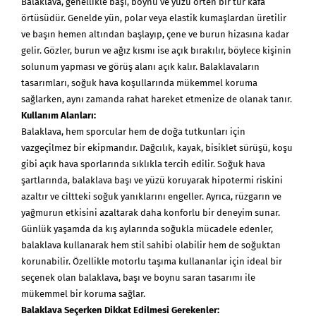
Balaklava, genellikle başı, boynu ve yüzü örten bir tür kafa
örtüsüdür. Genelde yün, polar veya elastik kumaşlardan üretilir
ve başın hemen altından başlayıp, çene ve burun hizasına kadar
gelir. Gözler, burun ve ağız kısmı ise açık bırakılır, böylece kişinin
solunum yapması ve görüş alanı açık kalır. Balaklavaların
tasarımları, soğuk hava koşullarında mükemmel koruma
sağlarken, aynı zamanda rahat hareket etmenize de olanak tanır.
Kullanım Alanları:
Balaklava, hem sporcular hem de doğa tutkunları için
vazgeçilmez bir ekipmandır. Dağcılık, kayak, bisiklet sürüşü, koşu
gibi açık hava sporlarında sıklıkla tercih edilir. Soğuk hava
şartlarında, balaklava başı ve yüzü koruyarak hipotermi riskini
azaltır ve ciltteki soğuk yanıklarını engeller. Ayrıca, rüzgarın ve
yağmurun etkisini azaltarak daha konforlu bir deneyim sunar.
Günlük yaşamda da kış aylarında soğukla mücadele edenler,
balaklava kullanarak hem stil sahibi olabilir hem de soğuktan
korunabilir. Özellikle motorlu taşıma kullananlar için ideal bir
seçenek olan balaklava, başı ve boynu saran tasarımı ile
mükemmel bir koruma sağlar.
Balaklava Seçerken Dikkat Edilmesi Gerekenler: