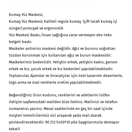
Kumaş Yüz Maskesi;
Kumaş Yüz Maskesi; Kaliteli regule kumaş (çift tarafı kumaş içi
sünger) yumuşak ve ergonomik
Yüz Maskesi Baskı; İnsan sağlığına zarar vermeyen eko-teks
belgeli baskı.
Maskeler antivirüs maskesi değildir. Ağız ve burunu soğuktan
tozdan korunmak için kullanılan ağız ve burun maskesidir.
Maskelerimiz bedenlidir. Yetişkin erkek, yetişkin kadın, garson
erkek ve kız, çocuk erkek ve kız bedenleri yapılabilmektedir.
Toptancılar, Ajanslar ve ihracatçılar için özel tasarımlı desenlerle,
logo arma ve özel renklerle üretim yapılabilmektedir.
Beğendiğiniz Ürün kodunu, renklerini ve adetlerini lütfen
iletişim sayfamızdaki mailden bize iletiniz. Mailinizi ve telefon
numaranızı yazınız. Mesai saatlerinde en geç bir saat içinde
müşteri temsilcilerimiz sizi arayarak yada mail atarak
yönlendireceklerdir. 90 212 5450110 pbx Saygılarımızla demspor
tekstil