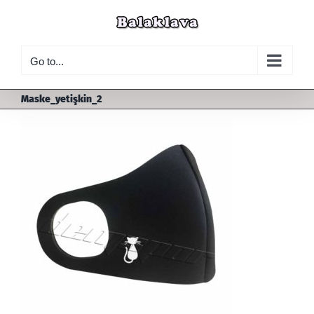
Skip
to
content
Go to...
Maske_yetişkin_2