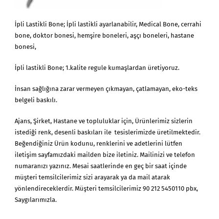
İpli Lastikli Bone; İpli lastikli ayarlanabilir, Medical Bone, cerrahi
bone, doktor bonesi, hemşire boneleri, aşçı boneleri, hastane
bonesi,
İpli lastikli Bone; 1.kalite regule kumaşlardan üretiyoruz.
İnsan sağlığına zarar vermeyen çıkmayan, çatlamayan, eko-teks
belgeli baskılı.
Ajans, Şirket, Hastane ve topluluklar için, Ürünlerimiz sizlerin
istediği renk, desenli baskıları ile tesislerimizde üretilmektedir.
Beğendiğiniz Ürün kodunu, renklerini ve adetlerini lütfen
iletişim sayfamızdaki mailden bize iletiniz. Mailinizi ve telefon
numaranızı yazınız. Mesai saatlerinde en geç bir saat içinde
müşteri temsilcilerimiz sizi arayarak ya da mail atarak
yönlendireceklerdir. Müşteri temsilcilerimiz 90 212 5450110 pbx,
Saygılarımızla.