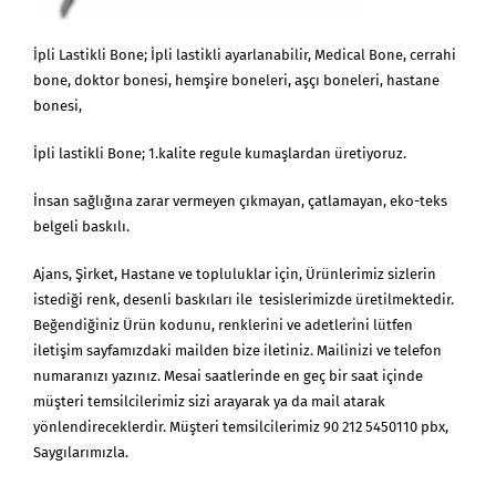
İpli Lastikli Bone; İpli lastikli ayarlanabilir, Medical Bone, cerrahi
bone, doktor bonesi, hemşire boneleri, aşçı boneleri, hastane
bonesi,
İpli lastikli Bone; 1.kalite regule kumaşlardan üretiyoruz.
İnsan sağlığına zarar vermeyen çıkmayan, çatlamayan, eko-teks
belgeli baskılı.
Ajans, Şirket, Hastane ve topluluklar için, Ürünlerimiz sizlerin
istediği renk, desenli baskıları ile tesislerimizde üretilmektedir.
Beğendiğiniz Ürün kodunu, renklerini ve adetlerini lütfen
iletişim sayfamızdaki mailden bize iletiniz. Mailinizi ve telefon
numaranızı yazınız. Mesai saatlerinde en geç bir saat içinde
müşteri temsilcilerimiz sizi arayarak ya da mail atarak
yönlendireceklerdir. Müşteri temsilcilerimiz 90 212 5450110 pbx,
Saygılarımızla.