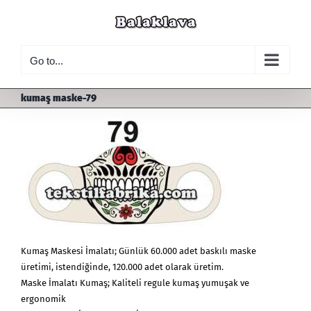
Skip
to
content
Go to...
kumaş maske-79
Kumaş Maskesi İmalatı; Günlük 60.000 adet baskılı maske
üretimi, istendiğinde, 120.000 adet olarak üretim.
Maske İmalatı Kumaş; Kaliteli regule kumaş yumuşak ve
ergonomik