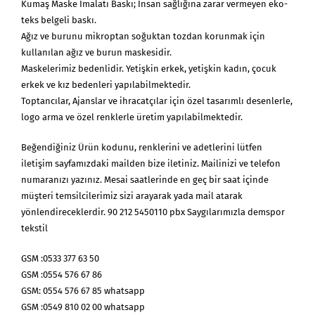
Kumaş Maske İmalatı Baskı; İnsan sağlığına zarar vermeyen eko-
teks belgeli baskı.
Ağız ve burunu mikroptan soğuktan tozdan korunmak için
kullanılan ağız ve burun maskesidir.
Maskelerimiz bedenlidir. Yetişkin erkek, yetişkin kadın, çocuk
erkek ve kız bedenleri yapılabilmektedir.
Toptancılar, Ajanslar ve ihracatçılar için özel tasarımlı desenlerle,
logo arma ve özel renklerle üretim yapılabilmektedir.
Beğendiğiniz Ürün kodunu, renklerini ve adetlerini lütfen
iletişim sayfamızdaki mailden bize iletiniz. Mailinizi ve telefon
numaranızı yazınız. Mesai saatlerinde en geç bir saat içinde
müşteri temsilcilerimiz sizi arayarak yada mail atarak
yönlendireceklerdir. 90 212 5450110 pbx Saygılarımızla demspor
tekstil
GSM :0533 377 63 50
GSM :0554 576 67 86
GSM: 0554 576 67 85 whatsapp
GSM :0549 810 02 00 whatsapp