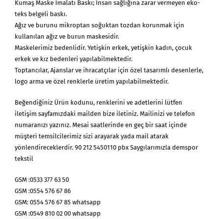
Kumaş Maske İmalatı Baskı; İnsan sağlığına zarar vermeyen eko-
teks belgeli baskı.
Ağız ve burunu mikroptan soğuktan tozdan korunmak için
kullanılan ağız ve burun maskesidir.
Maskelerimiz bedenlidir. Yetişkin erkek, yetişkin kadın, çocuk
erkek ve kız bedenleri yapılabilmektedir.
Toptancılar, Ajanslar ve ihracatçılar için özel tasarımlı desenlerle,
logo arma ve özel renklerle üretim yapılabilmektedir.
Beğendiğiniz Ürün kodunu, renklerini ve adetlerini lütfen
iletişim sayfamızdaki mailden bize iletiniz. Mailinizi ve telefon
numaranızı yazınız. Mesai saatlerinde en geç bir saat içinde
müşteri temsilcilerimiz sizi arayarak yada mail atarak
yönlendireceklerdir. 90 212 5450110 pbx Saygılarımızla demspor
tekstil
GSM :0533 377 63 50
GSM :0554 576 67 86
GSM: 0554 576 67 85 whatsapp
GSM :0549 810 02 00 whatsapp