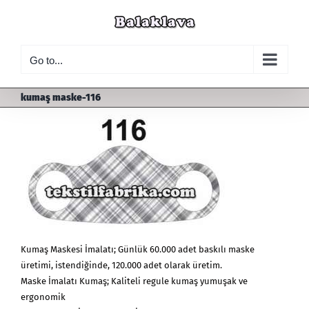
Skip
to
content
Go to...
kumaş maske-116
Kumaş Maskesi İmalatı; Günlük 60.000 adet baskılı maske
üretimi, istendiğinde, 120.000 adet olarak üretim.
Maske İmalatı Kumaş; Kaliteli regule kumaş yumuşak ve
ergonomik