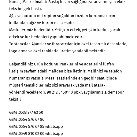
Kumaş Maske İmalatı Baskı; İnsan sağlığına zarar vermeyen eko-
teks belgeli baskı.
Ağız ve burunu mikroptan soğuktan tozdan korunmak için
kullanılan ağız ve burun maskesidir.
Maskelerimiz bedenlidir. Yetişkin erkek, yetişkin kadın, çocuk
erkek ve kız bedenleri yapılabilmektedir.
Toptancılar, Ajanslar ve ihracatçılar için özel tasarımlı desenlerle,
logo arma ve özel renklerle üretim yapılabilmektedir.
Beğendiğiniz Ürün kodunu, renklerini ve adetlerini lütfen
iletişim sayfamızdaki mailden bize iletiniz. Mailinizi ve telefon
numaranızı yazınız. Mesai saatlerinde en geç bir saat içinde
müşteri temsilcilerimiz sizi arayarak yada mail atarak
yönlendireceklerdir. 90 212 5450110 pbx Saygılarımızla demspor
tekstil
GSM :0533 377 63 50
GSM :0554 576 67 86
GSM: 0554 576 67 85 whatsapp
GSM :0549 810 02 00 whatsapp