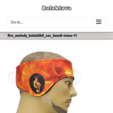
Skip
to
content
Go to...
fire_melody_kulaklikli_sac_bandi-tema-11