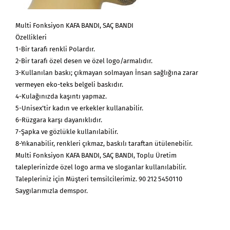
Multi Fonksiyon KAFA BANDI, SAÇ BANDI
Özellikleri
1-Bir tarafı renkli Polardır.
2-Bir tarafı özel desen ve özel logo/armalıdır.
3-Kullanılan baskı; çıkmayan solmayan İnsan sağlığına zarar
vermeyen eko-teks belgeli baskıdır.
4-Kulağınızda kaşıntı yapmaz.
5-Unisex’tir kadın ve erkekler kullanabilir.
6-Rüzgara karşı dayanıklıdır.
7-Şapka ve gözlükle kullanılabilir.
8-Yıkanabilir, renkleri çıkmaz, baskılı taraftan ütülenebilir.
Multi Fonksiyon KAFA BANDI, SAÇ BANDI, Toplu Üretim
taleplerinizde özel logo arma ve sloganlar kullanılabilir.
Talepleriniz için Müşteri temsilcilerimiz. 90 212 5450110
Saygılarımızla demspor.