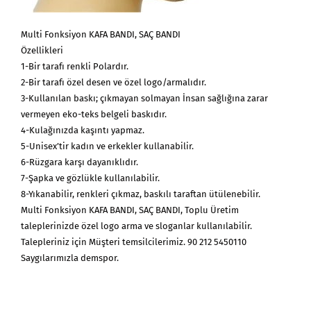
Multi Fonksiyon KAFA BANDI, SAÇ BANDI
Özellikleri
1-Bir tarafı renkli Polardır.
2-Bir tarafı özel desen ve özel logo/armalıdır.
3-Kullanılan baskı; çıkmayan solmayan İnsan sağlığına zarar
vermeyen eko-teks belgeli baskıdır.
4-Kulağınızda kaşıntı yapmaz.
5-Unisex’tir kadın ve erkekler kullanabilir.
6-Rüzgara karşı dayanıklıdır.
7-Şapka ve gözlükle kullanılabilir.
8-Yıkanabilir, renkleri çıkmaz, baskılı taraftan ütülenebilir.
Multi Fonksiyon KAFA BANDI, SAÇ BANDI, Toplu Üretim
taleplerinizde özel logo arma ve sloganlar kullanılabilir.
Talepleriniz için Müşteri temsilcilerimiz. 90 212 5450110
Saygılarımızla demspor.